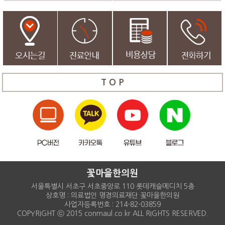
T O P
꽃마을한의원
서울특별시 서초구 서초중앙로 110 롯데캐슬메디치 5층
상호명 : 의료법인 명경의료재단 꽃마을한의원
사업자등록번호 : 214-82-03859
COPYRIGHT ⓒ 2015 conmaul.co.kr ALL RIGHTS RESERVED.