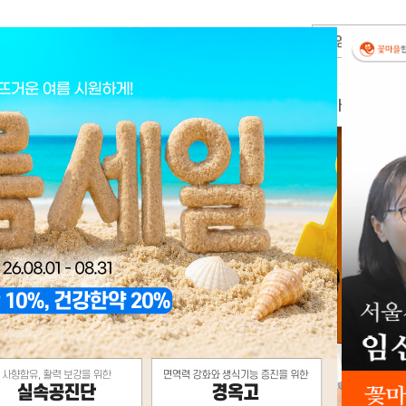
내과진료
꽃마을 임신소식
꽃마을소개
료시스템
임신성공 DATA&STORY
인사말
톡스 클리닉
이달의 임신소식
의료진 소개
아·청소년 클리닉
임신성공후기
진료안내
양·통증 클리닉
난임치료사례
연혁 및 활동
둘러보기
오시는길
꽃마을 소식