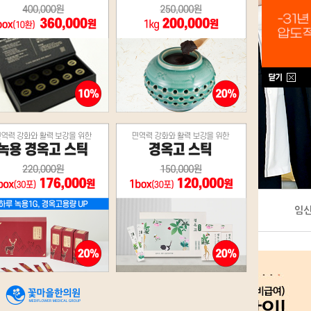
꽃마을X하버드
이벤트
임
난임공동연구