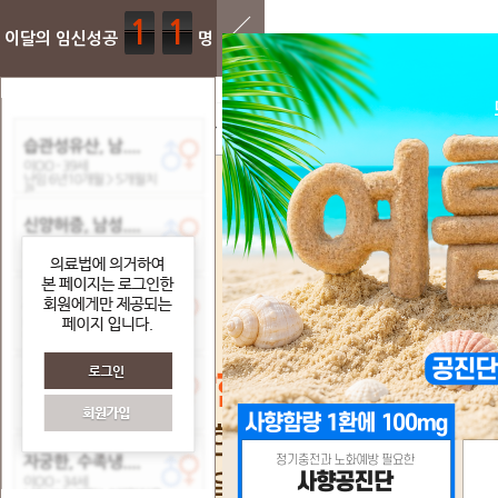
1
1
이달의 임신성공
명
임신과 출산
여성질환
꽃마을 임신공식
진료시스템
진
난임
여성질환 클리닉
디
계획임신
소
임신중 관리
보
산후조리
유산후조리