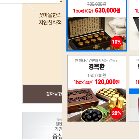
꽃마을한의원?
건강한약 