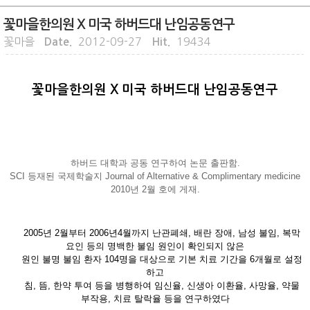
꽃마을한의원 X 미국 하버드대 난임공동연구
꽃마을
2012-09-27
19434
Date.
Hit.
꽃마을한의원 X 미국 하버드대 난임공동연구
하버드 대학과 공동 연구하여 논문 출판함
.
SCI
등재된 국제학술지
Journal of Alternative & Complimentary medicine
2010
년
2
월 호에 게재.
2005
년
2
월부터
2006
년
4
월까지 난관폐쇄
,
배란 장애
,
남성 불임
,
복막
요인 등의
명백한
불임 원인이 확인되지 않은
원인 불명 불임 환자
104
명을
대상으로
기본
치료
기간을
6
개월로 설정
하고
침
,
뜸
,
한약 투여 등을 병행하여
임신율
,
신생아
이환율
,
사망율
,
약물
부작용
,
치료
탈락율
등을 연구하였다