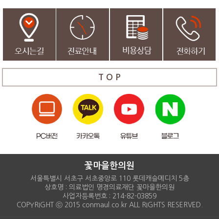
T O P
꽃마을한의원
서울특별시 서초구 서초중앙로 110 롯데캐슬메디치 5층
상호명 : 의료법인 명경의료재단 꽃마을한의원
사업자등록번호 : 214-82-03859
COPYRIGHT ⓒ 2015 conmaul.co.kr ALL RIGHTS RESERVED.