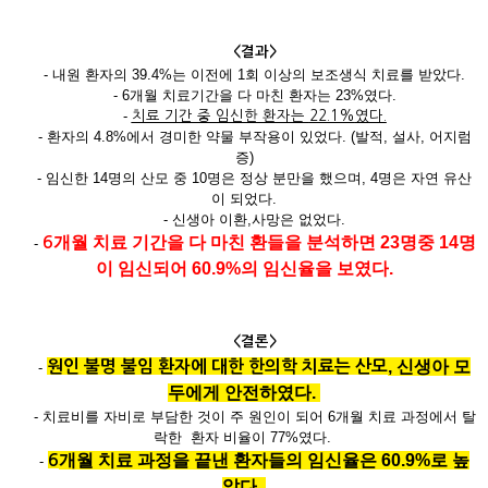
<결과>
- 내원
환자의
39.4%
는 이전에
1
회 이상의 보조생식 치료를 받았다
.
- 6
개월 치료기간을 다 마친 환자는
23%
였다
.
-
치료 기간 중 임신한 환자는
22.1%
였다.
- 환자의
4.8%
에서 경미한 약물 부작용이 있었다
. (
발적
,
설사
,
어지럼
증
)
- 임신한
14
명의 산모 중
10
명은 정상 분만을 했으며
, 4
명은 자연 유산
이 되었다
.
- 신생아 이환
,
사망은 없었다
.
개월 치료 기간을 다 마친 환들을 분석하면
23
명중
14
명
6
-
이
임신되어
60.9
%
의
임신율을
보였다
.
<결론>
,
신생아 모
원인 불명 불임 환자에 대한 한의학 치료는 산모
-
두에게
안전하였다
.
-
치료비를 자비로 부담한 것이 주 원인이 되어
6
개월 치료 과정에서 탈
락한
환자 비율이
77%
였다
.
개월 치료 과정을 끝낸 환자들의
임신율은
60.9%
로
높
6
-
았다
.